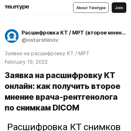
About Teletype
Join
Расшифровка КТ / МРТ (второе мнение)
@ostarshinov
Заявки на расшифровку КТ / МРТ
February 19, 2022
Заявка на расшифровку КТ
онлайн: как получить второе
мнение врача-рентгенолога
по снимкам DICOM