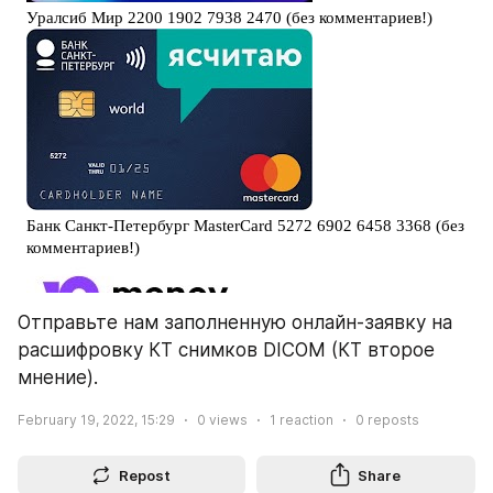
Отправьте нам заполненную онлайн-заявку на 
расшифровку КТ снимков DICOM (КТ второе 
мнение).
February 19, 2022, 15:29
0
views
1
reaction
0
reposts
Repost
Share